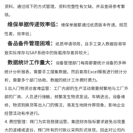
资料，通过线下的方式管理，资料完整性有欠缺，并且查阅参考繁
琐。
维保单据传递效率低：
维保单据都通过纸质版本传递，规范
性差，效率低；
备品备件管理困难：
纸质申请领用，且手工录入数据容易导
致实际库存与SAP系统中的账载库存差异较大；
数据统计工作量大：
设备管理部门每周都要统计设备的多种
统计分析报表，需要手工搜集数据，然后套用Excel模板进行统计分
析，需要多个部门协助，数据的统计工作费时费力。
3.出入门物资访客难监管：工厂内部的生产活动需要频繁地与工厂外
部的厂商、人员进行接触，频繁发生物资发运，车辆进出，设备维
修，物资到换货等出入门的情况，易发生地磅作弊现象，影响企业
经营活动有序进行。
4. 费控管理：辉门为实现稳健运营，集团财务指标要求避免出现重
大的波峰或波谷，辉门所有的付款以采购形式体现，因此对公司内